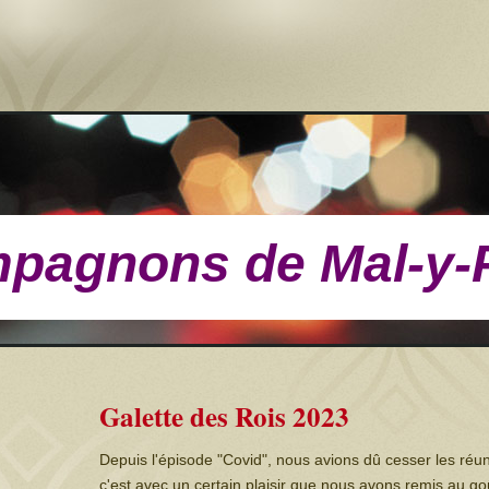
pagnons de Mal-y-
Galette des Rois 2023
Depuis l'épisode "Covid", nous avions dû cesser les réuni
c'est avec un certain plaisir que nous avons remis au goû