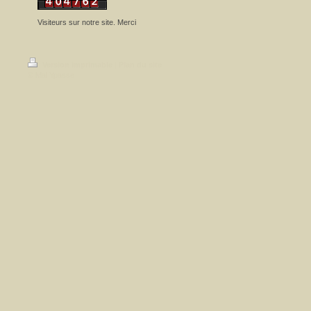
Visiteurs sur notre site. Merci
Version imprimable
|
Plan du site
© Mal Ypasse