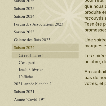
pour l'été
Saison 2026
que nous d
Saison 2025
produite e
Saison 2024
retrouvés 
Forum des Associations 2023
Tesnière p
promesses
Saison 2023
Galette des Rois 2023
Une soirée
marques et
Saison 2022
Cà redémarre !
Les soirée
octobre, da
C'est parti !
Jeudi 3 février
En souhait
L'affiche
pas de nou
2021, année blanche ?
vôtres, et
Saison 2021
Année "Covid-19"