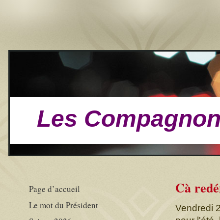
Les Compagnons
Cà redé
Page d’accueil
Le mot du Président
Vendredi 2