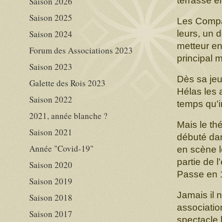
terrassé e
Saison 2026
Saison 2025
Les Compa
Saison 2024
leurs, un 
metteur en
Forum des Associations 2023
principal 
Saison 2023
Dès sa jeun
Galette des Rois 2023
Hélas les 
Saison 2022
temps qu'in
2021, année blanche ?
Mais le thé
Saison 2021
débuté dan
Année "Covid-19"
en scène l
partie de 
Saison 2020
Passe en 
Saison 2019
Jamais il 
Saison 2018
associatio
Saison 2017
spectacle b